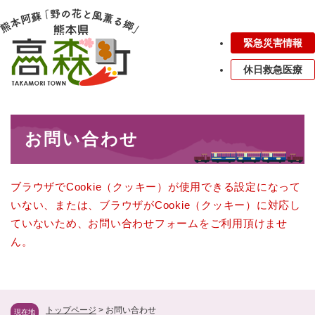
ペ
メニューを飛ばして本文へ
ー
ジ
緊急災害情報
の
先
休日救急医療
頭
で
す
本
。
お問い合わせ
文
ブラウザでCookie（クッキー）が使用できる設定になって
いない、または、ブラウザがCookie（クッキー）に対応し
ていないため、お問い合わせフォームをご利用頂けませ
ん。
トップページ
>
お問い合わせ
現在地