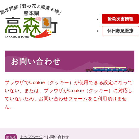
ペ
メニューを飛ばして本文へ
ー
ジ
緊急災害情報
の
先
休日救急医療
頭
で
す
本
。
お問い合わせ
文
ブラウザでCookie（クッキー）が使用できる設定になって
いない、または、ブラウザがCookie（クッキー）に対応し
ていないため、お問い合わせフォームをご利用頂けませ
ん。
トップページ
>
お問い合わせ
現在地