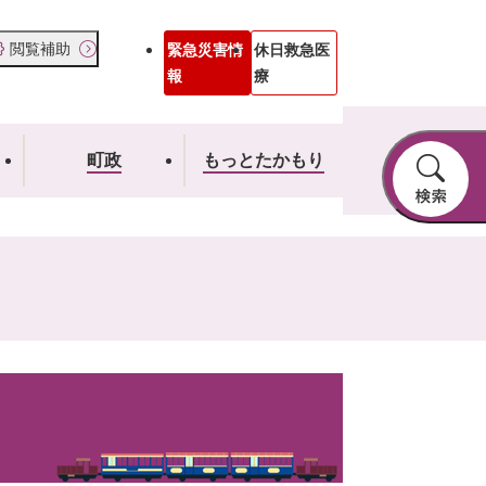
閲覧補助
緊急災害情
休日救急医
報
療
町政
もっとたかもり