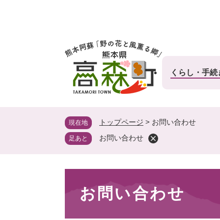
ペ
ー
ジ
の
先
頭
くらし・手続
で
す
。
トップページ
>
お問い合わせ
現在地
お問い合わせ
足あと
本
お問い合わせ
文