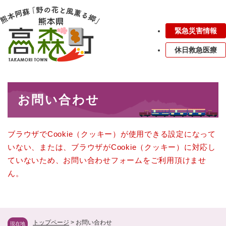
ペ
メニューを飛ばして本文へ
ー
ジ
緊急災害情報
の
先
休日救急医療
頭
で
す
本
。
お問い合わせ
文
ブラウザでCookie（クッキー）が使用できる設定になって
いない、または、ブラウザがCookie（クッキー）に対応し
ていないため、お問い合わせフォームをご利用頂けませ
ん。
トップページ
>
お問い合わせ
現在地