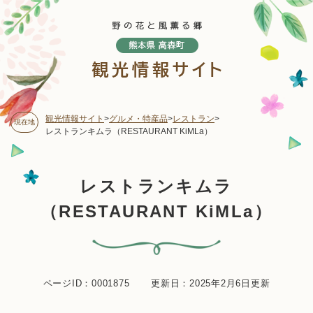
ペ
メニューを飛ばして本文へ
ー
ジ
の
先
頭
で
す
観光情報サイト
>
グルメ・特産品
>
レストラン
>
現在地
。
レストランキムラ（RESTAURANT KiMLa）
本
レストランキムラ
文
（RESTAURANT KiMLa）
ページID：0001875
更新日：2025年2月6日更新