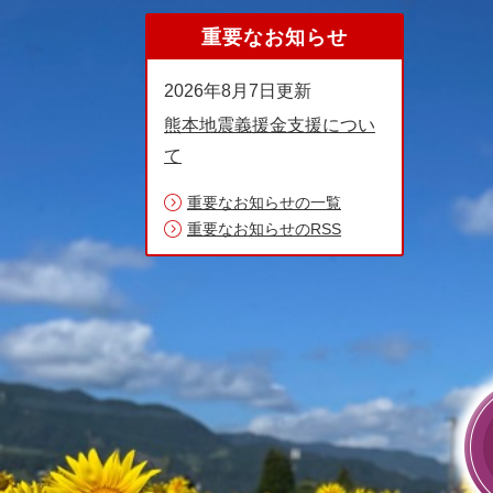
ペ
メ
重要なお知らせ
ー
ニ
ジ
ュ
2026年8月7日更新
の
ー
先
を
熊本地震義援金支援につい
頭
飛
て
で
ば
す
し
重要なお知らせの一覧
。
て
重要なお知らせのRSS
本
文
へ
本
文