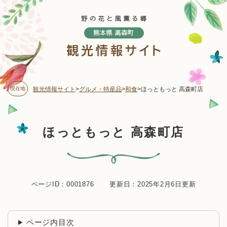
ペ
メニューを飛ばして本文へ
ー
ジ
の
先
頭
で
す
現在地
観光情報サイト
>
グルメ・特産品
>
和食
>
ほっともっと 高森町店
。
本
ほっともっと 高森町店
文
ページID：0001876
更新日：2025年2月6日更新
ページ内目次