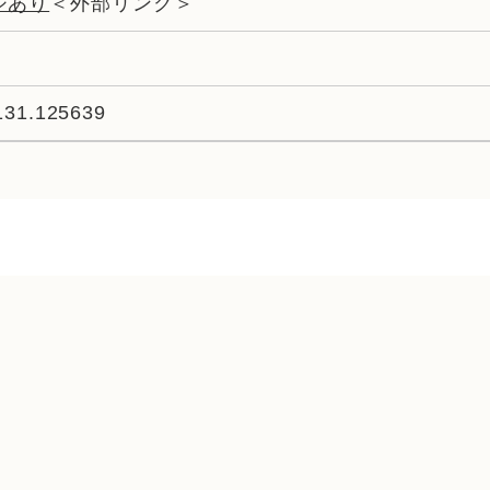
ジあり
＜外部リンク＞
131.125639