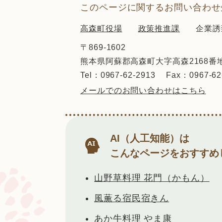
このページに関するお問い合わせ
高森町役場
政策推進課
企業誘
〒869-1602
熊本県阿蘇郡高森町大字高森2168番
Tel：0967-62-2913
Fax：0967-62
メールでのお問い合わせはこちら
AI（人工知能）は
こんなページをおすすめ
山野草料理 花門（かもん）
風薫る宿民宿きん
あか牛料理 やま康