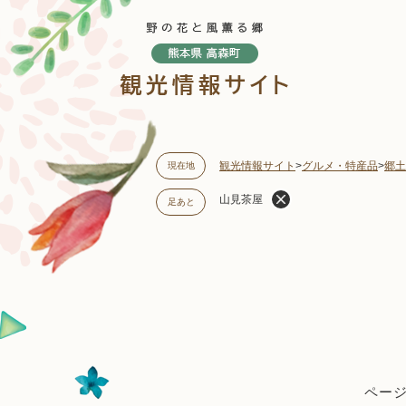
ペ
ー
ジ
の
先
頭
で
す
観光情報サイト
>
グルメ・特産品
>
郷土
現在地
。
山見茶屋
足あと
本
文
ページI