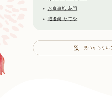
お食事処 花門
肥後楽 たてや
見つからない