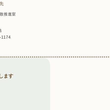
先
致推進室
地
-1174
します