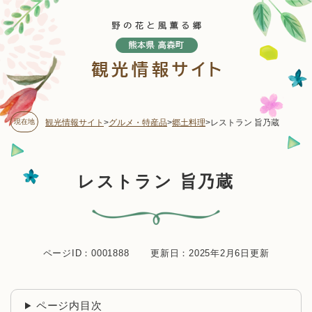
ペ
メニューを飛ばして本文へ
ー
ジ
の
先
頭
で
す
現在地
観光情報サイト
>
グルメ・特産品
>
郷土料理
>
レストラン 旨乃蔵
。
本
レストラン 旨乃蔵
文
ページID：0001888
更新日：2025年2月6日更新
ページ内目次