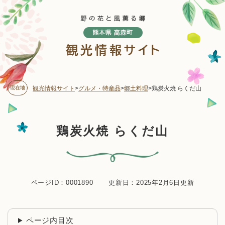
ペ
メニューを飛ばして本文へ
ー
ジ
の
先
頭
で
す
現在地
観光情報サイト
>
グルメ・特産品
>
郷土料理
>
鶏炭火焼 らくだ山
。
本
鶏炭火焼 らくだ山
文
ページID：0001890
更新日：2025年2月6日更新
ページ内目次