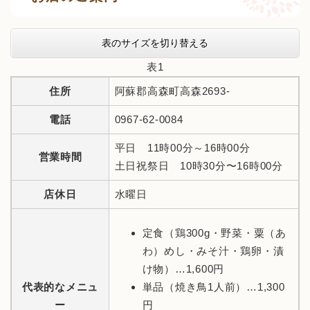
表のサイズを切り替える
表1
住所
阿蘇郡高森町高森2693-
電話
0967-62-0084
平日 11時00分～16時00分
営業時間
土日祝祭日 10時30分〜16時00分
店休日
水曜日
定食（鶏300g・野菜・粟（あ
わ）めし・みそ汁・鶏卵・漬
け物）…1,600円
代表的なメニュ
単品（焼き鳥1人前）…1,300
ー
円