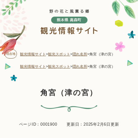
ペ
メニューを飛ばして本文へ
ー
ジ
の
先
頭
で
す
現在地
観光情報サイト
>
観光スポット
>
隠れ名所
>
角宮（津の宮）
。
観光情報サイト
>
観光スポット
>
隠れ名所
>
角宮（津の宮）
本
角宮（津の宮）
文
ページID：0001900
更新日：2025年2月6日更新