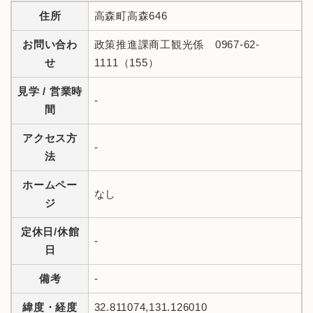
住所
高森町高森646
お問い合わ
政策推進課商工観光係 0967-62-
せ
1111（155）
見学 / 営業時
-
間
アクセス方
-
法
ホームペー
なし
ジ
定休日/休館
-
日
備考
-
緯度・経度
32.811074,131.126010