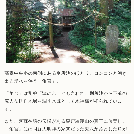
高森中央小の南側にある別所池のほとり、コンコンと湧き
出る湧水を伴う「角宮」。
「角宮」は別称「津の宮」とも言われ、別所池から下流の
広大な耕作地域を潤す水源として水神様が祀られていま
す。
また、阿蘇神話の伝説がある穿戸羅漢山の真下に位置し、
「角宮」には阿蘇大明神の家来だった鬼八が落とした角が