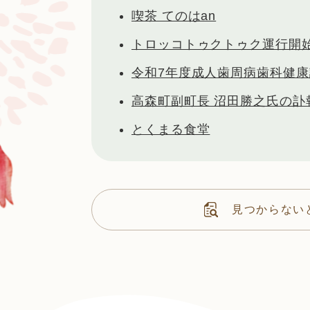
喫茶 てのはan
トロッコトゥクトゥク運行開
令和7年度成人歯周病歯科健
高森町副町長 沼田勝之氏の訃
とくまる食堂
見つからない