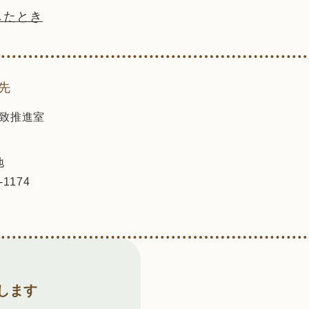
したとき
先
致推進室
地
-1174
します