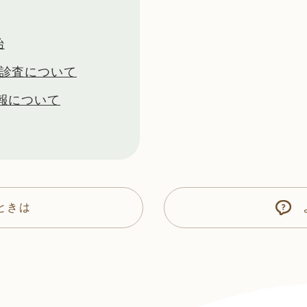
始
康診査について
報について
ときは