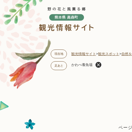
ペ
ー
ジ
の
先
頭
で
す
観光情報サイト
>
観光スポット
>
自然を
現在地
。
かわべ養魚場
足あと
本
文
ページI