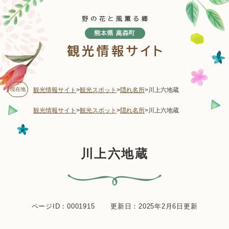
ペ
メニューを飛ばして本文へ
ー
ジ
の
先
頭
で
す
現在地
観光情報サイト
>
観光スポット
>
隠れ名所
>
川上六地蔵
。
観光情報サイト
>
観光スポット
>
隠れ名所
>
川上六地蔵
本
川上六地蔵
文
ページID：0001915
更新日：2025年2月6日更新