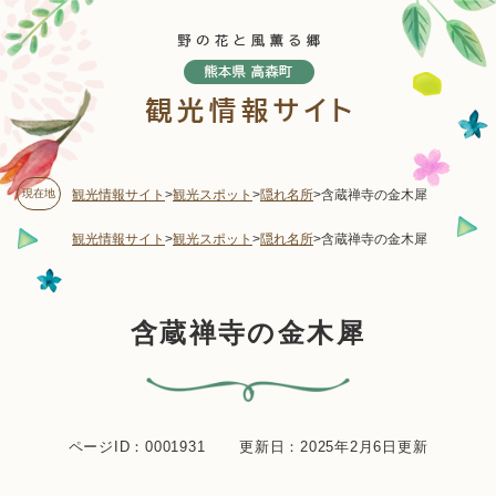
ペ
メニューを飛ばして本文へ
ー
ジ
の
先
頭
で
す
現在地
観光情報サイト
>
観光スポット
>
隠れ名所
>
含蔵禅寺の金木犀
。
観光情報サイト
>
観光スポット
>
隠れ名所
>
含蔵禅寺の金木犀
本
含蔵禅寺の金木犀
文
ページID：0001931
更新日：2025年2月6日更新