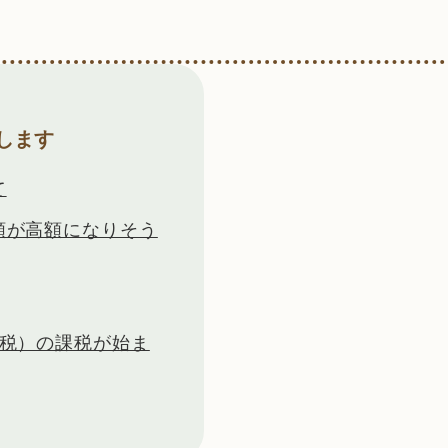
します
て
額が高額になりそう
国税）の課税が始ま