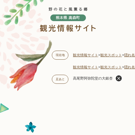
ペ
ー
ジ
の
先
頭
で
す
観光情報サイト
>
観光スポット
>
隠れ名
現在地
。
観光情報サイト
>
観光スポット
>
隠れ名
高尾野阿弥陀堂の大銀杏
足あと
本
文