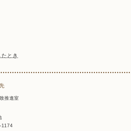
したとき
先
致推進室
地
-1174