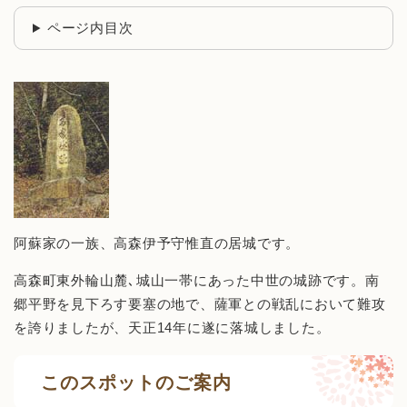
ページ内目次
阿蘇家の一族、高森伊予守惟直の居城です。
高森町東外輪山麓､城山一帯にあった中世の城跡です。南
郷平野を見下ろす要塞の地で、薩軍との戦乱において難攻
を誇りましたが、天正14年に遂に落城しました。
このスポットのご案内