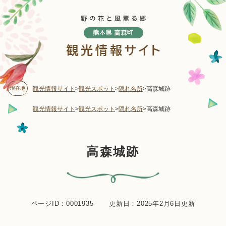
ペ
メニューを飛ばして本文へ
ー
ジ
の
先
頭
で
す
現在地
観光情報サイト
>
観光スポット
>
隠れ名所
>
高森城跡
。
観光情報サイト
>
観光スポット
>
隠れ名所
>
高森城跡
本
高森城跡
文
ページID：0001935
更新日：2025年2月6日更新