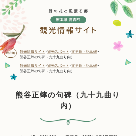
ペ
メニューを飛ばして本文へ
ー
ジ
の
先
頭
で
す
観光情報サイト
>
観光スポット
>
文学碑・記念碑
>
現在地
。
熊谷正蟀の句碑（九十九曲り内）
観光情報サイト
>
観光スポット
>
文学碑・記念碑
>
熊谷正蟀の句碑（九十九曲り内）
本
熊谷正蟀の句碑（九十九曲り
文
内）