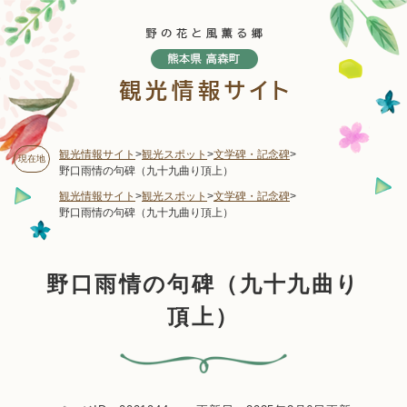
ペ
メニューを飛ばして本文へ
ー
ジ
の
先
頭
で
す
観光情報サイト
>
観光スポット
>
文学碑・記念碑
>
現在地
。
野口雨情の句碑（九十九曲り頂上）
観光情報サイト
>
観光スポット
>
文学碑・記念碑
>
野口雨情の句碑（九十九曲り頂上）
本
野口雨情の句碑（九十九曲り
文
頂上）