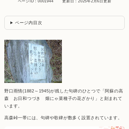
ページID：0001944
更新日：2025年2月6日更新
ページ内目次
野口雨情(1882～1945)が残した句碑のひとつで「阿蘇の高
森 お日和つづき 畑にゃ菜種子の花ざかり」と刻まれて
います。
高森峠一帯には、句碑や歌碑が数多く設置されています。