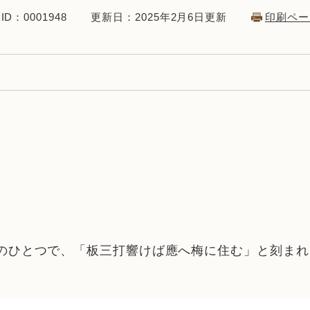
D：0001948
更新日：2025年2月6日更新
印刷ペー
た句碑のひとつで、「板三打響けば應へ梅に住む」と刻ま