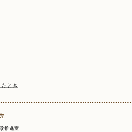
したとき
先
致推進室