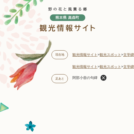
ペ
ー
ジ
の
先
頭
で
す
観光情報サイト
>
観光スポット
>
文学碑
現在地
。
観光情報サイト
>
観光スポット
>
文学碑
阿部小壺の句碑
足あと
本
文