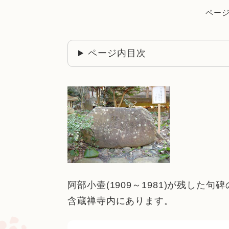
ページI
ページ内目次
阿部小壷(1909～1981)が残し
含蔵禅寺内にあります。