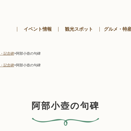
メニューを飛ばして本文へ
イベント情報
観光スポット
グルメ・特
・記念碑
>
阿部小壺の句碑
・記念碑
>
阿部小壺の句碑
阿部小壺の句碑