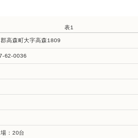
表1
郡高森町大字高森1809
7-62-0036
し
場：20台