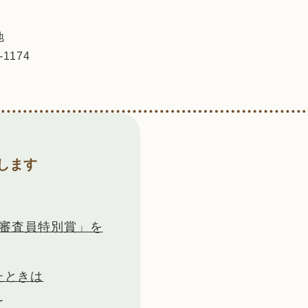
地
-1174
します
「審査員特別賞」を
たときは
て