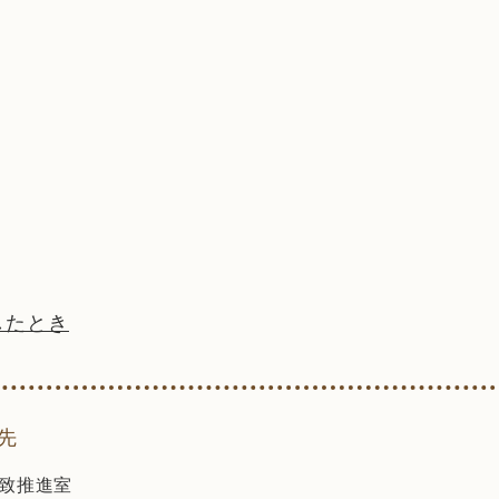
したとき
先
致推進室