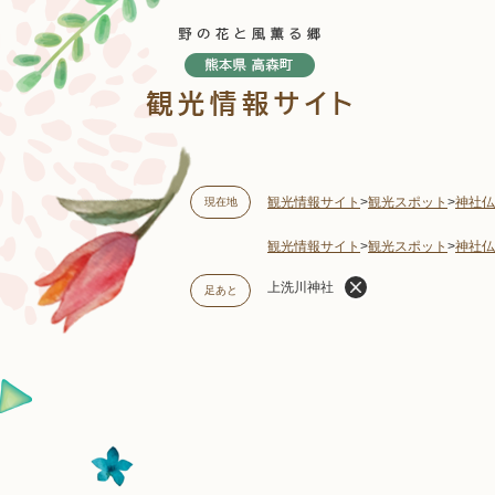
ペ
ー
ジ
の
先
頭
で
す
観光情報サイト
>
観光スポット
>
神社仏
現在地
。
観光情報サイト
>
観光スポット
>
神社仏
上洗川神社
足あと
本
文