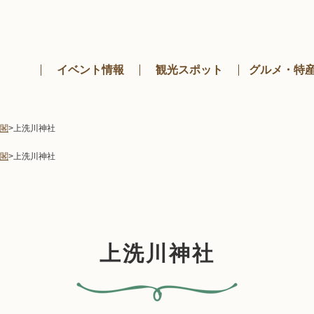
メニューを飛ばして本文へ
イベント情報
観光スポット
グルメ・特
閣
>
上洗川神社
閣
>
上洗川神社
上洗川神社