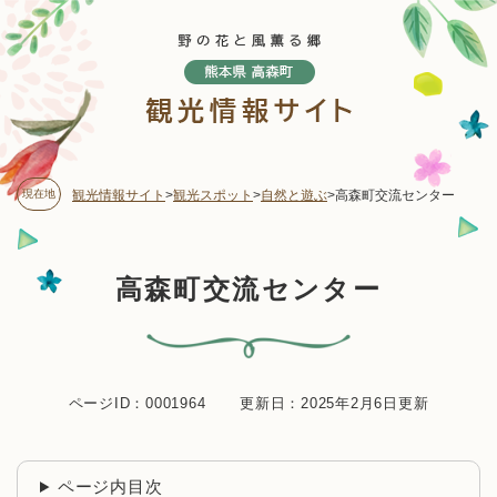
ペ
メニューを飛ばして本文へ
ー
ジ
の
先
頭
で
す
現在地
観光情報サイト
>
観光スポット
>
自然と遊ぶ
>
高森町交流センター
。
本
高森町交流センター
文
ページID：0001964
更新日：2025年2月6日更新
ページ内目次