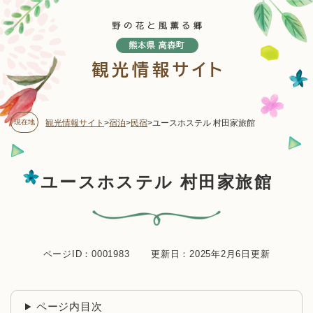
ペ
メニューを飛ばして本文へ
ー
ジ
の
先
頭
で
す
現在地
観光情報サイト
>
宿泊
>
民宿
>
ユースホステル 村田家旅館
。
本
ユースホステル 村田家旅館
文
ページID：0001983
更新日：2025年2月6日更新
ページ内目次