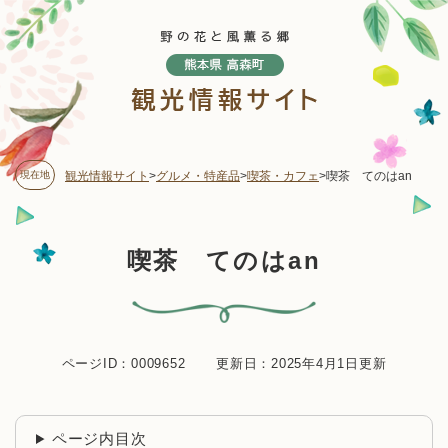
ペ
メニューを飛ばして本文へ
ー
ジ
の
先
頭
で
す
現在地
観光情報サイト
>
グルメ・特産品
>
喫茶・カフェ
>
喫茶 てのはan
。
本
喫茶 てのはan
文
ページID：0009652
更新日：2025年4月1日更新
ページ内目次