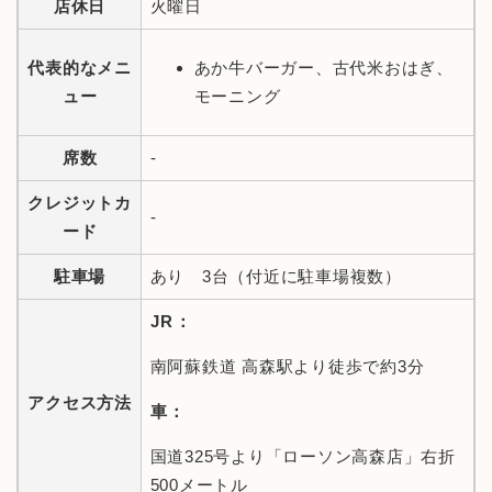
店休日
火曜日
代表的なメニ
あか牛バーガー、古代米おはぎ、
ュー
モーニング
席数
-
クレジットカ
-
ード
駐車場
あり 3台（付近に駐車場複数）
JR：
南阿蘇鉄道 高森駅より徒歩で約3分
アクセス方法
車：
国道325号より「ローソン高森店」右折
500メートル