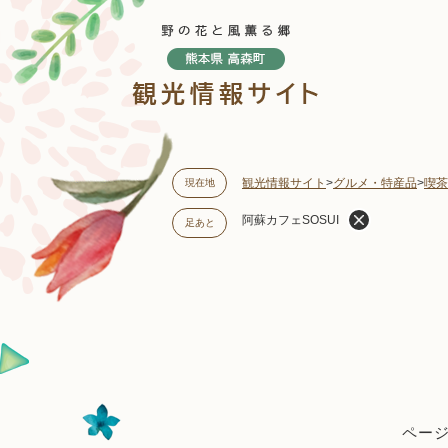
ペ
ー
ジ
の
先
頭
で
す
観光情報サイト
>
グルメ・特産品
>
喫茶
現在地
。
阿蘇カフェSOSUI
足あと
本
文
ページI