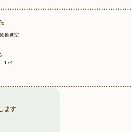
先
致推進室
地
-1174
します