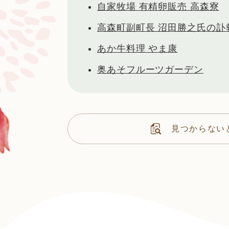
自家牧場 有精卵販売 高森寮
高森町副町長 沼田勝之氏の訃
あか牛料理 やま康
奥あそフルーツガーデン
見つからない