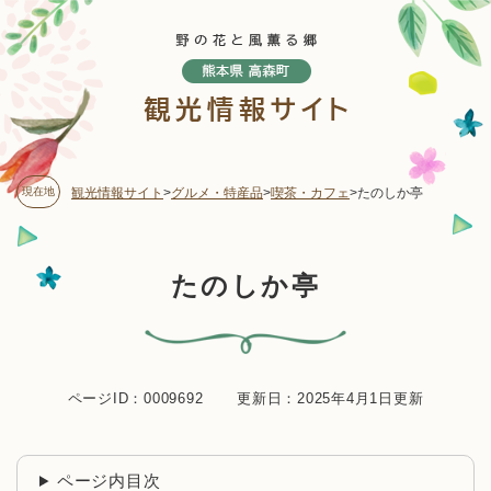
ペ
メニューを飛ばして本文へ
ー
ジ
の
先
頭
で
す
現在地
観光情報サイト
>
グルメ・特産品
>
喫茶・カフェ
>
たのしか亭
。
本
たのしか亭
文
ページID：0009692
更新日：2025年4月1日更新
ページ内目次