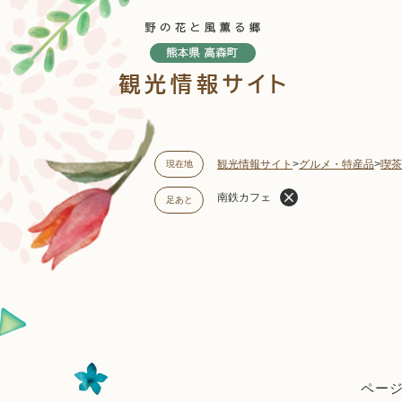
ペ
ー
ジ
の
先
頭
で
す
観光情報サイト
>
グルメ・特産品
>
喫茶
現在地
。
南鉄カフェ
足あと
本
文
ページI