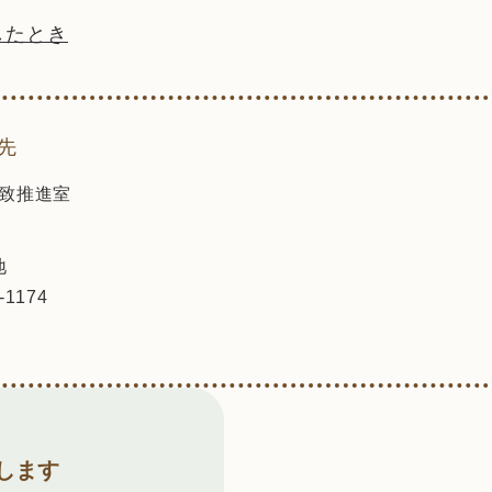
したとき
先
致推進室
地
-1174
します