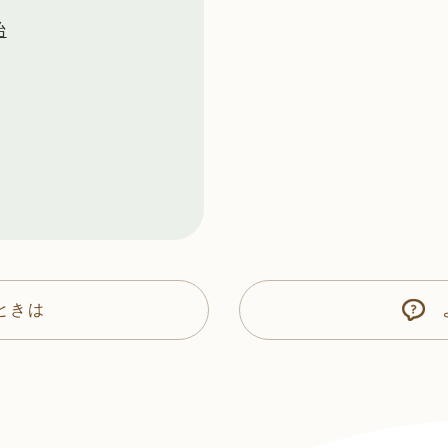
始
ときは