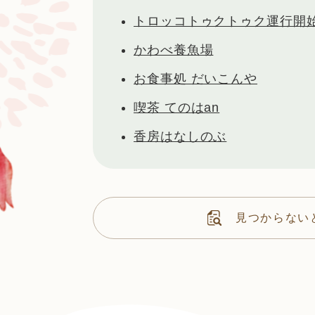
トロッコトゥクトゥク運行開
かわべ養魚場
お食事処 だいこんや
喫茶 てのはan
香房はなしのぶ
見つからない