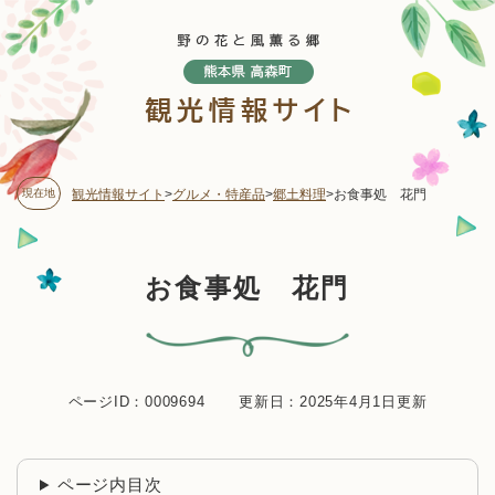
ペ
メニューを飛ばして本文へ
ー
ジ
の
先
頭
で
す
現在地
観光情報サイト
>
グルメ・特産品
>
郷土料理
>
お食事処 花門
。
本
お食事処 花門
文
ページID：0009694
更新日：2025年4月1日更新
ページ内目次