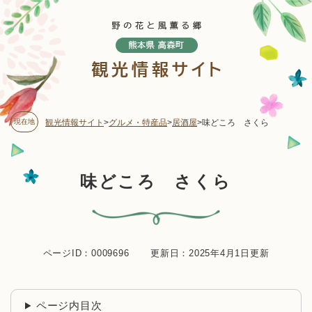
ペ
メニューを飛ばして本文へ
ー
ジ
の
先
頭
で
す
現在地
観光情報サイト
>
グルメ・特産品
>
居酒屋
>
味どころ さくら
。
本
味どころ さくら
文
ページID：0009696
更新日：2025年4月1日更新
ページ内目次