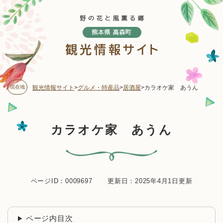
ペ
メニューを飛ばして本文へ
ー
ジ
の
先
頭
で
す
現在地
観光情報サイト
>
グルメ・特産品
>
居酒屋
>
カラオケ家 あうん
。
本
カラオケ家 あうん
文
ページID：0009697
更新日：2025年4月1日更新
ページ内目次