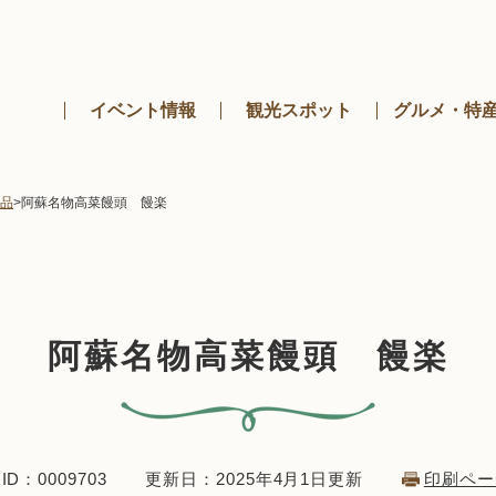
メニューを飛ばして本文へ
イベント情報
観光スポット
グルメ・特
品
>
阿蘇名物高菜饅頭 饅楽
阿蘇名物高菜饅頭 饅楽
D：0009703
更新日：2025年4月1日更新
印刷ペー