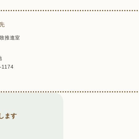
先
致推進室
地
-1174
します