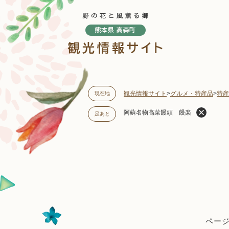
ペ
ー
ジ
の
先
頭
で
す
観光情報サイト
>
グルメ・特産品
>
特産
現在地
。
阿蘇名物高菜饅頭 饅楽
足あと
本
文
ページI