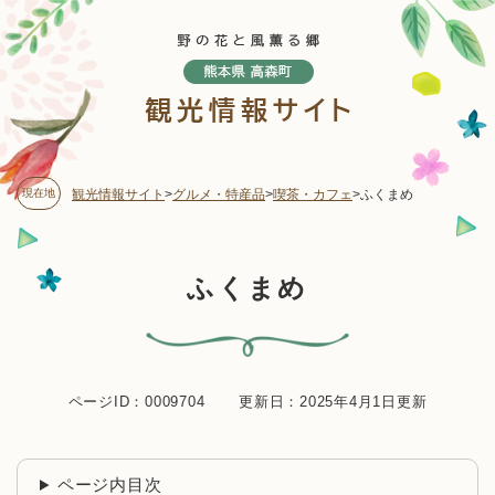
ペ
メニューを飛ばして本文へ
ー
ジ
の
先
頭
で
す
現在地
観光情報サイト
>
グルメ・特産品
>
喫茶・カフェ
>
ふくまめ
。
本
ふくまめ
文
ページID：0009704
更新日：2025年4月1日更新
ページ内目次