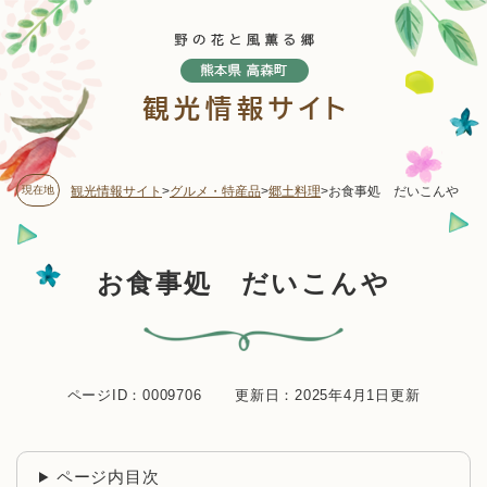
ペ
メニューを飛ばして本文へ
ー
ジ
の
先
頭
で
す
現在地
観光情報サイト
>
グルメ・特産品
>
郷土料理
>
お食事処 だいこんや
。
本
お食事処 だいこんや
文
ページID：0009706
更新日：2025年4月1日更新
ページ内目次