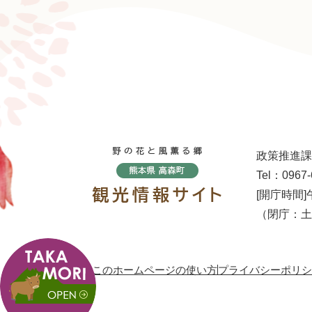
政策推進課
Tel：0967-
[開庁時間]
（閉庁：土
このホームページの使い方
プライバシーポリシ
高
森