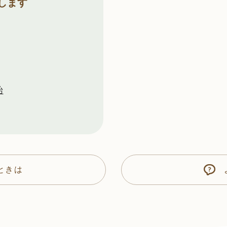
します
始
ときは