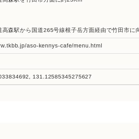
道高森駅から国道265号線根子岳方面経由で竹田市に向
ww.tkbb.jp/aso-kennys-cafe/menu.html
033834692, 131.12585345275627