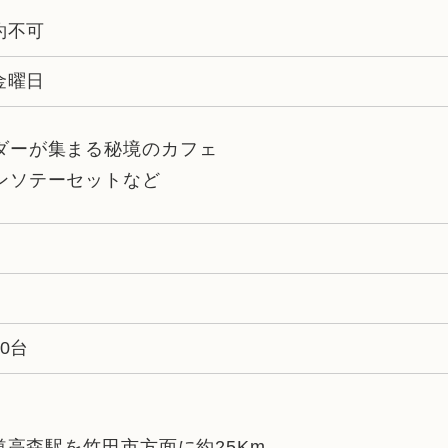
約不可
金曜日
ダーが集まる秘境のカフェ
ンソテーセットなど
0台
道高森駅を竹田市方面に約25Km