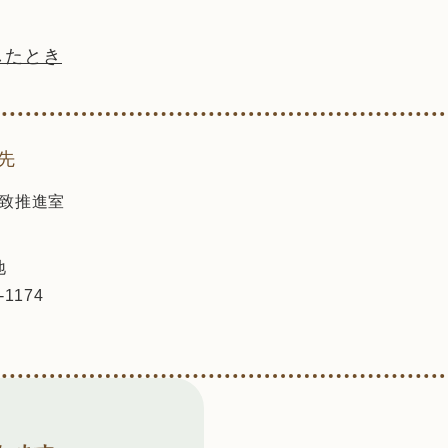
したとき
先
致推進室
地
-1174