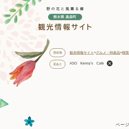
ペ
ー
ジ
の
先
頭
で
す
観光情報サイト
>
グルメ・特産品
>
喫茶
現在地
。
ASO Kenny’s Cafe
足あと
本
文
ページI