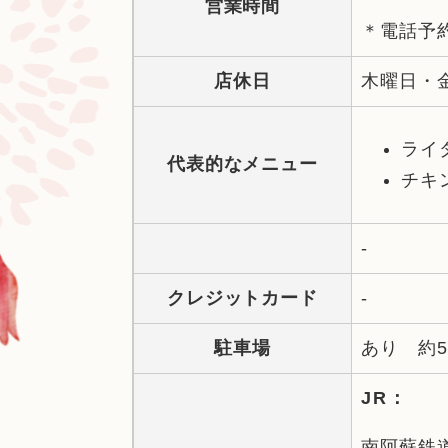
営業時間
＊電話予
店休日
木曜日・
ライ
代表的なメニュー
チキ
-
クレジットカード
-
駐車場
あり 約5
JR：
南阿蘇鉄