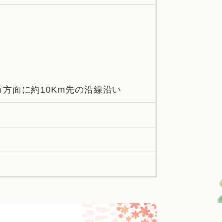
市方面に約10Km先の沿線沿い