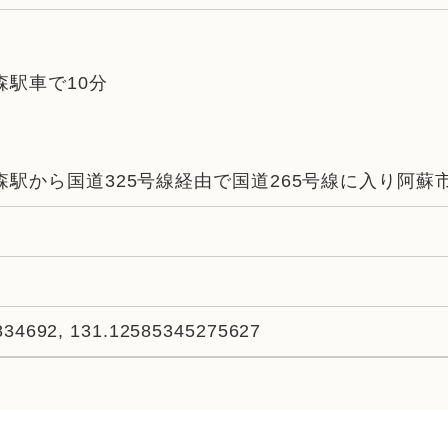
森駅車で10分
駅から国道325号線経由で国道265号線に入り阿蘇
834692, 131.12585345275627