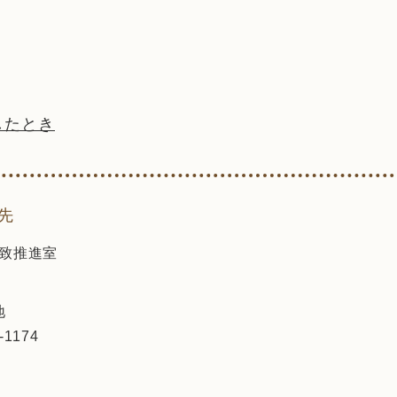
したとき
先
致推進室
地
-1174