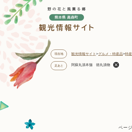
ペ
ー
ジ
の
先
頭
で
す
観光情報サイト
>
グルメ・特産品
>
特産
現在地
。
阿蘇丸漬本舗 徳丸漬物
足あと
本
文
ページI