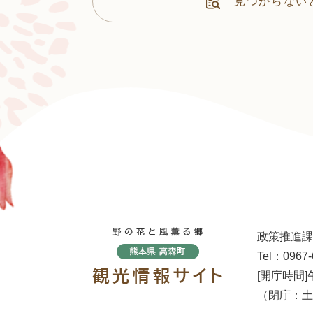
見つからない
政策推進課
Tel：0967-
[開庁時間]
（閉庁：土