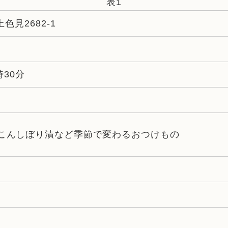
表1
色見2682-1
6
時30分
こんしぼり漬など季節で変わるおつけもの