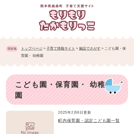
ペ
メニューを飛ばして本文へ
ー
ジ
の
先
頭
で
す
トップページ
>
子育て情報サイト
>
施設でさがす
>
こども園・保
現在地
。
育園・ 幼稚園
本
こども園・保育園・ 幼稚
文
園
2025年2月6日更新
町内保育園・認定こども園一覧