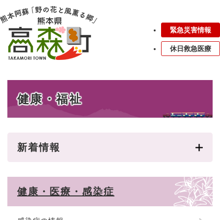
ペ
メニューを飛ばして本文へ
ー
ジ
緊急災害情報
の
先
休日救急医療
頭
で
す
本
。
健康・福祉
文
新着情報
健康・医療・感染症