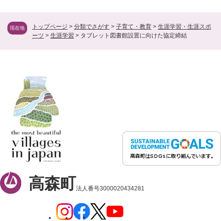
トップページ
>
分類でさがす
>
子育て・教育
>
生涯学習・生涯スポ
現在地
ーツ
>
生涯学習
>
タブレット図書館設置に向けた協定締結
高森町
法人番号3000020434281