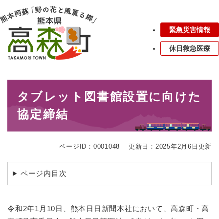
ペ
メニューを飛ばして本文へ
ー
ジ
緊急災害情報
の
先
休日救急医療
頭
で
す
本
。
タブレット図書館設置に向けた
文
協定締結
ページID：0001048
更新日：2025年2月6日更新
ページ内目次
令和2年1月10日、熊本日日新聞本社において、高森町・高