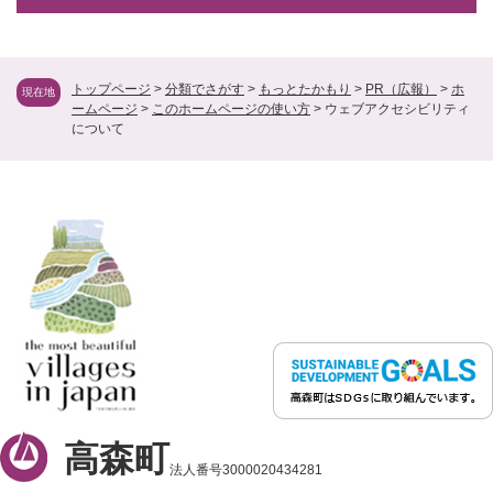
トップページ
>
分類でさがす
>
もっとたかもり
>
PR（広報）
>
ホ
現在地
ームページ
>
このホームページの使い方
>
ウェブアクセシビリティ
について
高森町
法人番号3000020434281