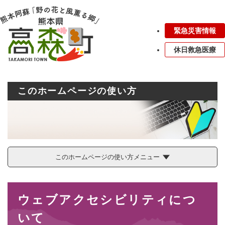
ペ
メニューを飛ばして本文へ
ー
ジ
緊急災害情報
の
先
休日救急医療
頭
で
す
。
このホームページの使い方
このホームページの使い方メニュー
本
ウェブアクセシビリティにつ
文
いて