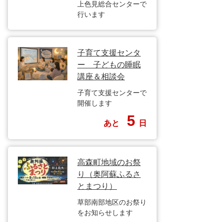
上色見総合センターで
行います
子育て支援センタ
ー 子どもの睡眠
講座＆相談会
子育て支援センターで
開催します
5
あと
日
高森町地域のお祭
り（奥阿蘇ふるさ
とまつり）
草部南部地区のお祭り
をお知らせします