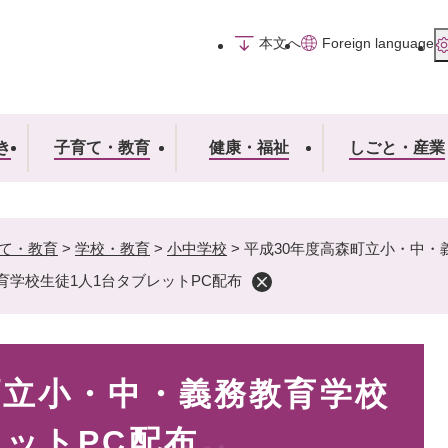
メニューを飛ばして本文へ
本文へ
Foreign language
き
子育て・教育
健康・福祉
しごと・産業
て・教育
>
学校・教育
>
小中学校
>
平成30年度高森町立小・中・
育学校生徒1人1台タブレットPC配布
町立小・中・義務教育学校
レットPC配布