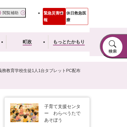
閲覧補助
緊急災害情
休日救急医
報
療
町政
もっとたかもり
義務教育学校生徒1人1台タブレットPC配布
子育て支援センタ
ー わらべうたで
あそぼう