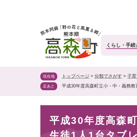
ペ
ー
ジ
の
先
頭
くらし・手続
で
す
。
トップページ
>
分類でさがす
>
子育
現在地
平成30年度高森町立小・中・義務教
足あと
本
平成30年度高森
文
生徒1人1台タブ