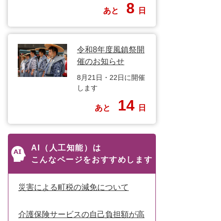
8
あと
日
令和8年度風鎮祭開
催のお知らせ
8月21日・22日に開催
します
14
あと
日
AI（人工知能）は
こんなページをおすすめします
災害による町税の減免について
介護保険サービスの自己負担額が高