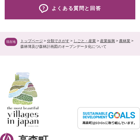
よくある質問と回答
トップページ
>
分類でさがす
>
しごと・産業
>
産業振興
>
農林業
>
現在地
森林簿及び森林計画図のオープンデータ化について