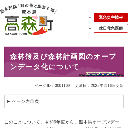
ペ
メニューを飛ばして本文へ
ー
ジ
緊急災害情報
の
先
休日救急医療
頭
で
す
本
。
森林簿及び森林計画図のオープ
文
ンデータ化について
ページID：0001109
更新日：2025年2月6日更新
ページ内目次
このことについて、令和6年度から、熊本県
オープンデー