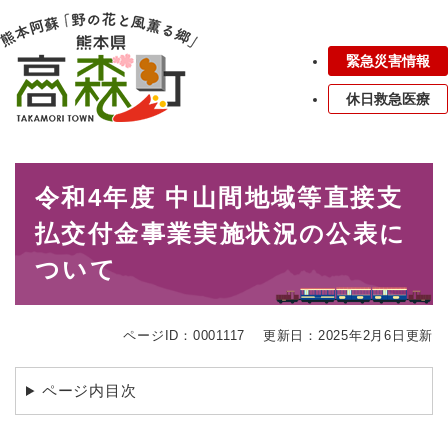
ペ
メニューを飛ばして本文へ
ー
ジ
緊急災害情報
の
先
休日救急医療
頭
で
す
本
。
令和4年度 中山間地域等直接支
文
払交付金事業実施状況の公表に
ついて
ページID：0001117
更新日：2025年2月6日更新
ページ内目次