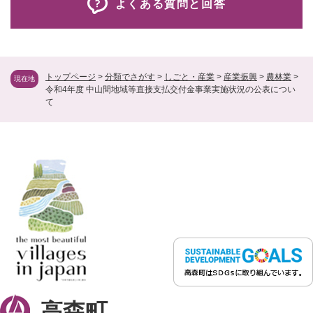
よくある質問と回答
トップページ
>
分類でさがす
>
しごと・産業
>
産業振興
>
農林業
>
現在地
令和4年度 中山間地域等直接支払交付金事業実施状況の公表につい
て
高森町