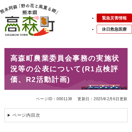
ペ
メニューを飛ばして本文へ
ー
ジ
緊急災害情報
の
先
休日救急医療
頭
で
す
本
。
高森町農業委員会事務の実施状
文
況等の公表について(R1点検評
価、R2活動計画)
ページID：0001138
更新日：2025年2月6日更新
ページ内目次