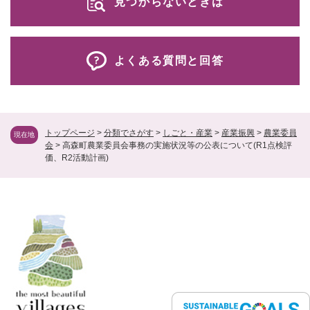
見つからないときは
よくある質問と回答
トップページ
>
分類でさがす
>
しごと・産業
>
産業振興
>
農業委員
現在地
会
>
高森町農業委員会事務の実施状況等の公表について(R1点検評
価、R2活動計画)