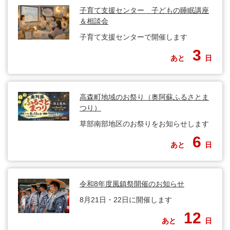
子育て支援センター 子どもの睡眠講座
＆相談会
子育て支援センターで開催します
3
あと
日
高森町地域のお祭り（奥阿蘇ふるさとま
つり）
草部南部地区のお祭りをお知らせします
6
あと
日
令和8年度風鎮祭開催のお知らせ
8月21日・22日に開催します
12
あと
日