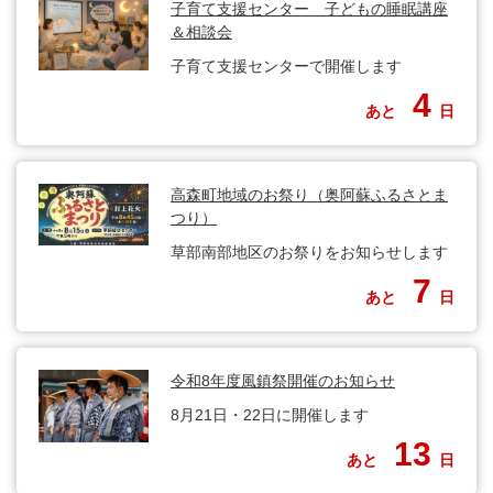
子育て支援センター 子どもの睡眠講座
＆相談会
子育て支援センターで開催します
4
あと
日
高森町地域のお祭り（奥阿蘇ふるさとま
つり）
草部南部地区のお祭りをお知らせします
7
あと
日
令和8年度風鎮祭開催のお知らせ
8月21日・22日に開催します
13
あと
日