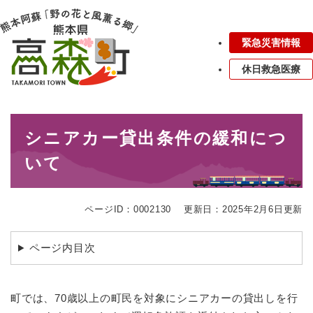
ペ
メニューを飛ばして本文へ
ー
ジ
緊急災害情報
の
先
休日救急医療
頭
で
す
本
。
シニアカー貸出条件の緩和につ
文
いて
ページID：0002130
更新日：2025年2月6日更新
ページ内目次
町では、70歳以上の町民を対象にシニアカーの貸出しを行