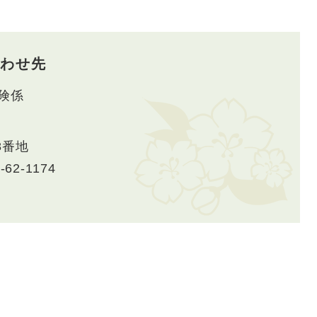
わせ先
険係
8番地
-62-1174