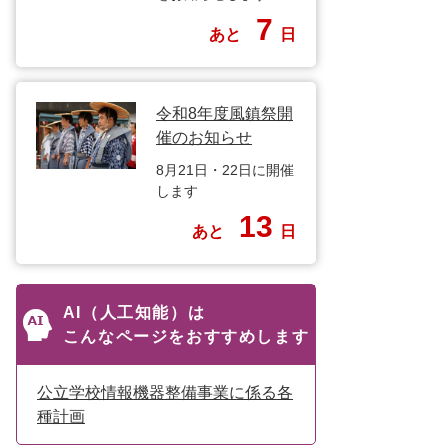
7
あと
日
令和8年度風鎮祭開
催のお知らせ
8月21日・22日に開催
します
13
あと
日
AI（人工知能）は
こんなページをおすすめします
公立学校情報機器整備事業に係る各
種計画