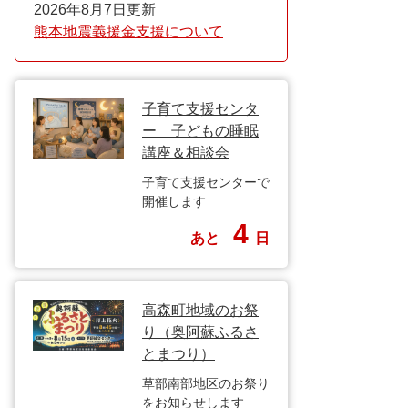
2026年8月7日更新
熊本地震義援金支援について
子育て支援センタ
ー 子どもの睡眠
講座＆相談会
子育て支援センターで
開催します
4
あと
日
高森町地域のお祭
り（奥阿蘇ふるさ
とまつり）
草部南部地区のお祭り
をお知らせします