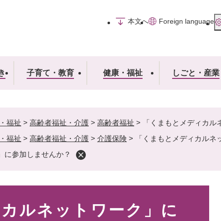
メニューを飛ばして本文へ
本文へ
Foreign language
き
子育て・教育
健康・福祉
しごと・産業
・福祉
>
高齢者福祉・介護
>
高齢者福祉
>
「くまもとメディカル
・福祉
>
高齢者福祉・介護
>
介護保険
>
「くまもとメディカルネ
」に参加しませんか？
ィカルネットワーク」に