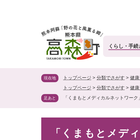
ペ
ー
ジ
の
先
頭
くらし・手続
で
す
。
トップページ
>
分類でさがす
>
健康
現在地
トップページ
>
分類でさがす
>
健康
「くまもとメディカルネットワーク
足あと
本
「くまもとメデ
文