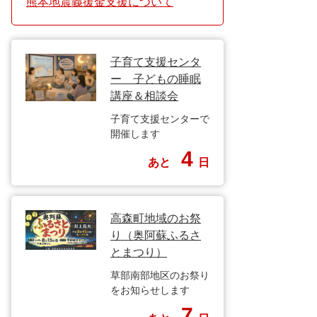
熊本地震義援金支援について
子育て支援センタ
ー 子どもの睡眠
講座＆相談会
子育て支援センターで
開催します
4
あと
日
高森町地域のお祭
り（奥阿蘇ふるさ
とまつり）
草部南部地区のお祭り
をお知らせします
7