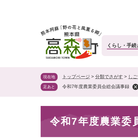
ペ
ー
ジ
の
先
頭
くらし・手続
で
す
。
トップページ
>
分類でさがす
>
しご
現在地
令和7年度農業委員会総会議事録
足あと
本
令和7年度農業委
文