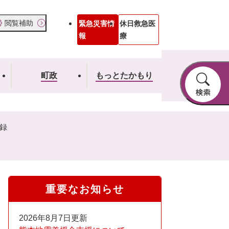
閲覧補助
緊急災害情
休日救急医
報
療
町政
もっとたかもり
録
重要なお知らせ
2026年8月7日更新