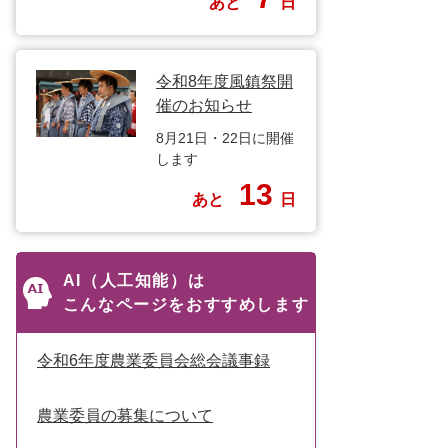
あと
日
令和8年度風鎮祭開
催のお知らせ
8月21日・22日に開催
します
13
あと
日
AI（人工知能）は
こんなページをおすすめします
令和6年度農業委員会総会議事録
農業委員の募集について