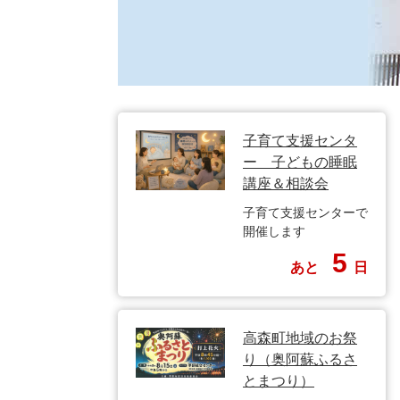
子育て支援センタ
ー 子どもの睡眠
講座＆相談会
子育て支援センターで
開催します
5
あと
日
高森町地域のお祭
り（奥阿蘇ふるさ
とまつり）