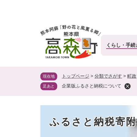
ペ
ー
ジ
の
先
頭
くらし・手続
で
す
。
トップページ
>
分類でさがす
>
町政
現在地
企業版ふるさと納税について
足あと
ふるさと納税寄