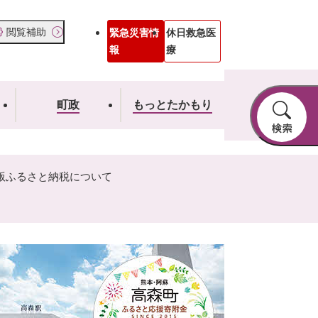
閲覧補助
緊急災害情
休日救急医
報
療
町政
もっとたかもり
版ふるさと納税について