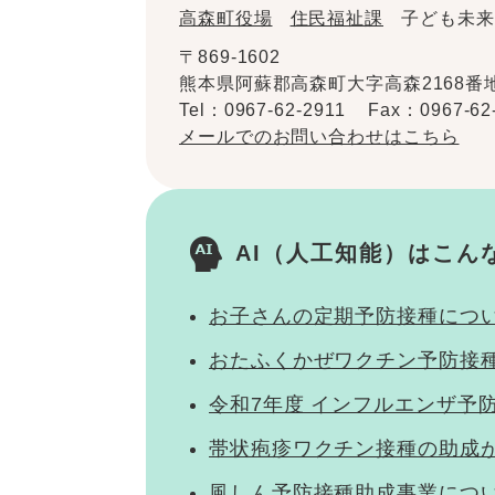
高森町役場
住民福祉課
子ども未来
〒869-1602
熊本県阿蘇郡高森町大字高森2168番
Tel：0967-62-2911
Fax：0967-62
メールでのお問い合わせはこちら
AI（人工知能）は
こん
お子さんの定期予防接種につ
おたふくかぜワクチン予防接
令和7年度 インフルエンザ予
帯状疱疹ワクチン接種の助成
風しん予防接種助成事業につ