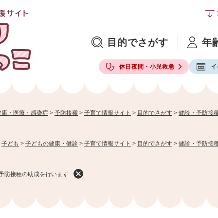
メニューを飛ばして本文へ
目的でさがす
年
休日夜間・小児救急
イ
健康・医療・感染症
>
予防接種
>
子育て情報サイト
>
目的でさがす
>
健診・予防接
>
子ども
>
子どもの健康・健診
>
子育て情報サイト
>
目的でさがす
>
健診・予防接
ン予防接種の助成を行います