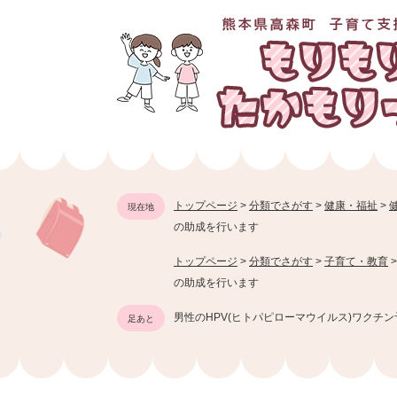
ペ
ー
ジ
の
先
頭
で
す
。
トップページ
>
分類でさがす
>
健康・福祉
>
現在地
の助成を行います
トップページ
>
分類でさがす
>
子育て・教育
の助成を行います
男性のHPV(ヒトパピローマウイルス)ワクチ
足あと