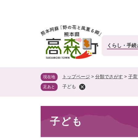
ペ
ー
ジ
の
先
頭
くらし・手続
で
す
。
トップページ
>
分類でさがす
>
子育
現在地
子ども
足あと
本
子ども
文