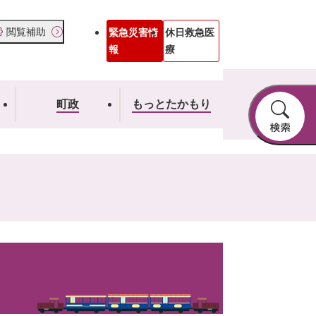
閲覧補助
緊急災害情
休日救急医
報
療
町政
もっとたかもり