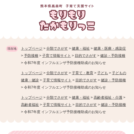
ペ
メニューを飛ばして本文へ
ー
ジ
の
先
頭
で
す
トップページ
>
分類でさがす
>
健康・福祉
>
健康・医療・感染症
現在地
。
>
予防接種
>
子育て情報サイト
>
目的でさがす
>
健診・予防接種
>
令和7年度 インフルエンザ予防接種助成のお知らせ
トップページ
>
分類でさがす
>
子育て・教育
>
子ども
>
子どもの
健康・健診
>
子育て情報サイト
>
目的でさがす
>
健診・予防接種
>
令和7年度 インフルエンザ予防接種助成のお知らせ
トップページ
>
分類でさがす
>
健康・福祉
>
高齢者福祉・介護
>
高齢者福祉
>
子育て情報サイト
>
目的でさがす
>
健診・予防接種
>
令和7年度 インフルエンザ予防接種助成のお知らせ
本