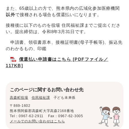
また、65歳以上の方で、熊本県内の広域化参加医療機関
以外
で接種される場合も償還払いになります。
接種後に以下のものを役場 住民福祉課までご提出くださ
い。提出締切は、令和8年3月31日です。
申請書、領収書原本、接種証明書(母子手帳等)、振込先
のわかるもの、印鑑
償還払い申請書はこちら [PDFファイル／
117KB]
このページに関するお問い合わせ先
高森町役場
住民福祉課
子ども未来係
〒869-1602
熊本県阿蘇郡高森町大字高森2168番地
Tel：0967-62-2911
Fax：0967-62-3005
メールでのお問い合わせはこちら